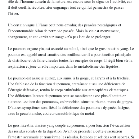
rôle de l’homme au sein de la nature, est encore sous le signe de l’activité, car
il doit cueillir, récolter, trier engranger tout ce qui lui permettra de passer
l’hiver.
Un certain vague à l’âme peut nous envahir, des pensées nostalgiques et
l’incontournable bilan de notre vie passée. Mais la vie est mouvement,
changement, et cet «arrêt sur image» n’a pas lieu de se prolonger.
Le poumon, organe yin, est associé au métal, ainsi que le gros intestin, yang. Le
poumon est appelé aussi «maître des souffles» car il a pour fonction principale
de distribuer et de faire circuler toutes les énergies du corps. Il régit bien sûr la
respiration et joue un rôle important dans le métabolisme des liquides.
Le poumon est associé au nez, aux sinus, à la gorge, au larynx et à la trachée.
Une faiblesse de la fonction du poumon, entraînant aussi une déficience de
l’énergie défensive, rendra le corps vulnérable aux atmosphères climatiques.
Une déficience latente du poumon peut se manifester avec plus d’acuité en
automne, «saison des poumons», en bronchite, sinusite, rhume, maux de gorges.
D’autres symptômes sont liés à la déficience des poumons : dyspnée, fatigue,
avec la peau blanche, couleur caractéristique du métal.
Le gros intestin, viscère yang couplé au poumon, a pour fonction l’évacuation
des résidus solides de la digestion. Avant de procéder à cette évacuation
l’intestin accumule et transforme les résidus, liquides et solides sont séparés. Si