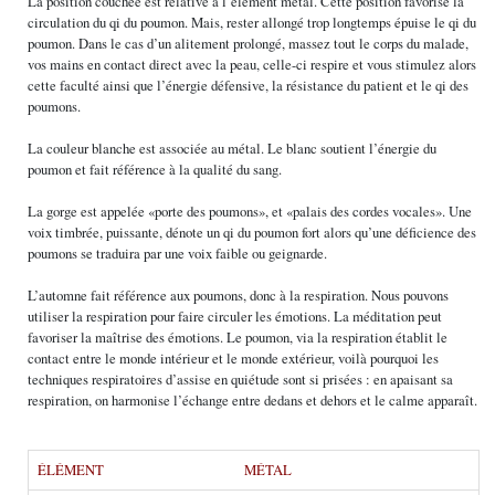
La position couchée est relative à l’élément métal. Cette position favorise la
circulation du qi du poumon. Mais, rester allongé trop longtemps épuise le qi du
poumon. Dans le cas d’un alitement prolongé, massez tout le corps du malade,
vos mains en contact direct avec la peau, celle-ci respire et vous stimulez alors
cette faculté ainsi que l’énergie défensive, la résistance du patient et le qi des
poumons.
La couleur blanche est associée au métal. Le blanc soutient l’énergie du
poumon et fait référence à la qualité du sang.
La gorge est appelée «porte des poumons», et «palais des cordes vocales». Une
voix timbrée, puissante, dénote un qi du poumon fort alors qu’une déficience des
poumons se traduira par une voix faible ou geignarde.
L’automne fait référence aux poumons, donc à la respiration. Nous pouvons
utiliser la respiration pour faire circuler les émotions. La méditation peut
favoriser la maîtrise des émotions. Le poumon, via la respiration établit le
contact entre le monde intérieur et le monde extérieur, voilà pourquoi les
techniques respiratoires d’assise en quiétude sont si prisées : en apaisant sa
respiration, on harmonise l’échange entre dedans et dehors et le calme apparaît.
ÉLÉMENT
MÉTAL