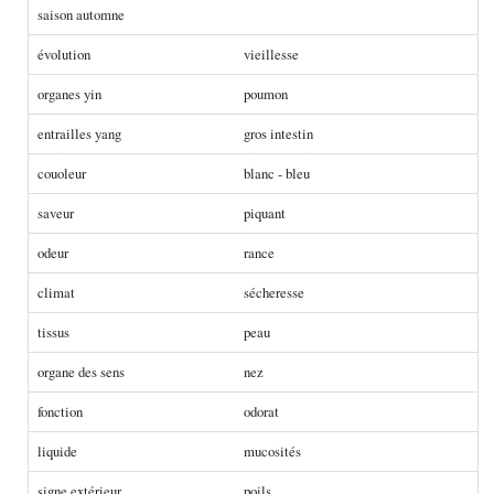
saison automne
évolution
vieillesse
organes yin
poumon
entrailles yang
gros intestin
couoleur
blanc - bleu
saveur
piquant
odeur
rance
climat
sécheresse
tissus
peau
organe des sens
nez
fonction
odorat
liquide
mucosités
signe extérieur
poils