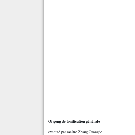
Qi gong de tonification générale
exécuté par maître Zhang Guangde