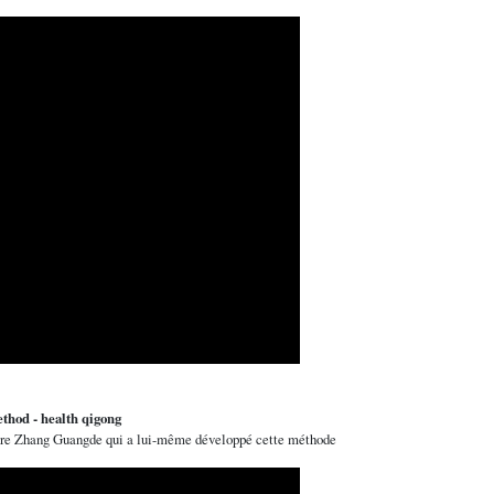
thod - health qigong
ître Zhang Guangde qui a lui-même développé cette méthode