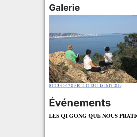
Galerie
0
1
2
3
4
5
6
7
8
9
10
11
12
13
14
15
16
17
18
19
Événements
LES QI GONG QUE NOUS PRAT