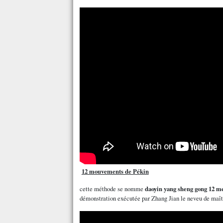
12 mouvements de Pékin
cette méthode se nomme
daoyin yang sheng gong 12 me
démonstration exécutée par Zhang Jian le neveu de ma