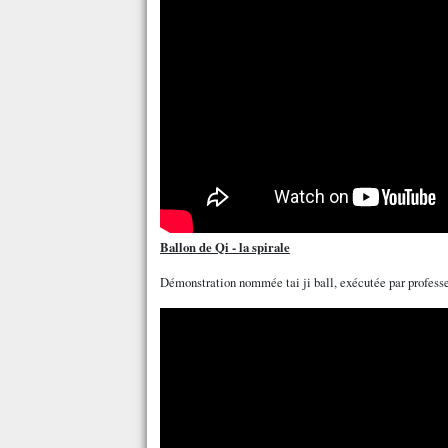
Ballon de Qi - la spirale
Démonstration nommée tai ji ball, exécutée par profes