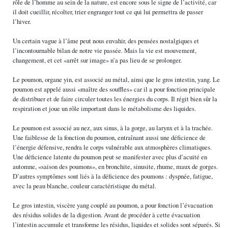
rôle de l’homme au sein de la nature, est encore sous le signe de l’activité, car
il doit cueillir, récolter, trier engranger tout ce qui lui permettra de passer
l’hiver.
Un certain vague à l’âme peut nous envahir, des pensées nostalgiques et
l’incontournable bilan de notre vie passée. Mais la vie est mouvement,
changement, et cet «arrêt sur image» n’a pas lieu de se prolonger.
Le poumon, organe yin, est associé au métal, ainsi que le gros intestin, yang. Le
poumon est appelé aussi «maître des souffles» car il a pour fonction principale
de distribuer et de faire circuler toutes les énergies du corps. Il régit bien sûr la
respiration et joue un rôle important dans le métabolisme des liquides.
Le poumon est associé au nez, aux sinus, à la gorge, au larynx et à la trachée.
Une faiblesse de la fonction du poumon, entraînant aussi une déficience de
l’énergie défensive, rendra le corps vulnérable aux atmosphères climatiques.
Une déficience latente du poumon peut se manifester avec plus d’acuité en
automne, «saison des poumons», en bronchite, sinusite, rhume, maux de gorges.
D’autres symptômes sont liés à la déficience des poumons : dyspnée, fatigue,
avec la peau blanche, couleur caractéristique du métal.
Le gros intestin, viscère yang couplé au poumon, a pour fonction l’évacuation
des résidus solides de la digestion. Avant de procéder à cette évacuation
l’intestin accumule et transforme les résidus, liquides et solides sont séparés. Si