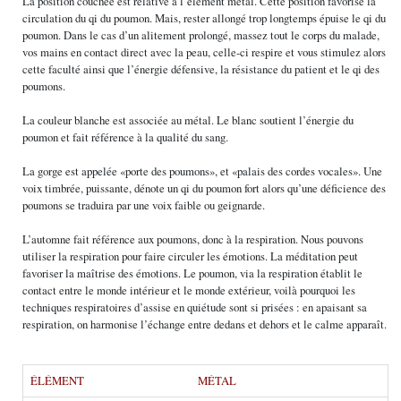
La position couchée est relative à l’élément métal. Cette position favorise la
circulation du qi du poumon. Mais, rester allongé trop longtemps épuise le qi du
poumon. Dans le cas d’un alitement prolongé, massez tout le corps du malade,
vos mains en contact direct avec la peau, celle-ci respire et vous stimulez alors
cette faculté ainsi que l’énergie défensive, la résistance du patient et le qi des
poumons.
La couleur blanche est associée au métal. Le blanc soutient l’énergie du
poumon et fait référence à la qualité du sang.
La gorge est appelée «porte des poumons», et «palais des cordes vocales». Une
voix timbrée, puissante, dénote un qi du poumon fort alors qu’une déficience des
poumons se traduira par une voix faible ou geignarde.
L’automne fait référence aux poumons, donc à la respiration. Nous pouvons
utiliser la respiration pour faire circuler les émotions. La méditation peut
favoriser la maîtrise des émotions. Le poumon, via la respiration établit le
contact entre le monde intérieur et le monde extérieur, voilà pourquoi les
techniques respiratoires d’assise en quiétude sont si prisées : en apaisant sa
respiration, on harmonise l’échange entre dedans et dehors et le calme apparaît.
ÉLÉMENT
MÉTAL