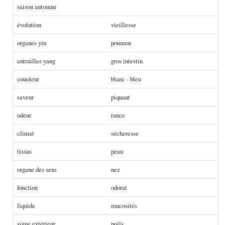
saison automne
évolution
vieillesse
organes yin
poumon
entrailles yang
gros intestin
couoleur
blanc - bleu
saveur
piquant
odeur
rance
climat
sécheresse
tissus
peau
organe des sens
nez
fonction
odorat
liquide
mucosités
signe extérieur
poils