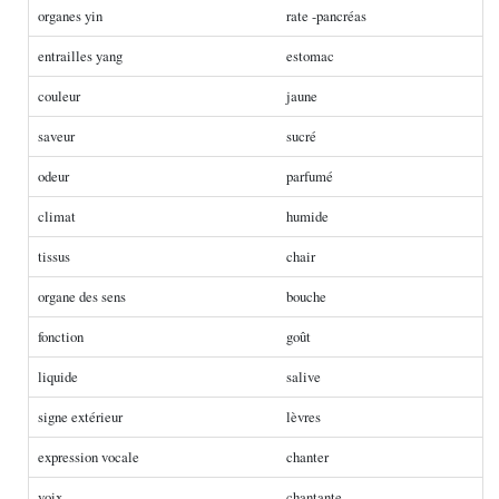
organes yin
rate -pancréas
entrailles yang
estomac
couleur
jaune
saveur
sucré
odeur
parfumé
climat
humide
tissus
chair
organe des sens
bouche
fonction
goût
liquide
salive
signe extérieur
lèvres
expression vocale
chanter
voix
chantante