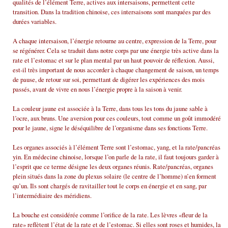
qualités de l’élément Terre, actives aux intersaisons, permettent cette
transition. Dans la tradition chinoise, ces intersaisons sont marquées par des
durées variables.
A chaque intersaison, l’énergie retourne au centre, expression de la Terre, pour
se régénérer. Cela se traduit dans notre corps par une énergie très active dans la
rate et l’estomac et sur le plan mental par un haut pouvoir de réflexion. Aussi,
est-il très important de nous accorder à chaque changement de saison, un temps
de pause, de retour sur soi, permettant de digérer les expériences des mois
passés, avant de vivre en nous l’énergie propre à la saison à venir.
La couleur jaune est associée à la Terre, dans tous les tons du jaune sable à
l’ocre, aux bruns. Une aversion pour ces couleurs, tout comme un goût immodéré
pour le jaune, signe le déséquilibre de l’organisme dans ses fonctions Terre.
Les organes associés à l’élément Terre sont l’estomac, yang, et la rate/pancréas
yin. En médecine chinoise, lorsque l’on parle de la rate, il faut toujours garder à
l’esprit que ce terme désigne les deux organes réunis. Rate/pancréas, organes
plein situés dans la zone du plexus solaire (le centre de l’homme) n’en forment
qu’un. Ils sont chargés de ravitailler tout le corps en énergie et en sang, par
l’intermédiaire des méridiens.
La bouche est considérée comme l’orifice de la rate. Les lèvres «fleur de la
rate» reflètent l’état de la rate et de l’estomac. Si elles sont roses et humides, la