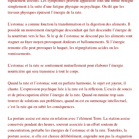
rapidement atteints. Les symptômes peuvent apparaître sous une forme bénigne
simplement à la suite d’une fatigue physique ou psychique. On dit que les
travaux physiques épuisent l’énergie de la rate.
L’estomac a comme fonction la transformation et la digestion des aliments. Il
possède un mouvement énergétique descendant qui fait descendre l’énergie de
la nourriture vers le bas. Si le qi de l’estomac ne descend pas les aliments vont
stagner au foyer moyen provoquant douleurs et ballonnements. Si l’énergie
remonte elle peut provoquer le hoquet, les régurgitations acides ou les
vomissements.
L’estomac et la rate se soutiennent mutuellement pour élaborer l’énergie
nourricière qui sera transmise à tout le corps.
Quand la rate et l’estomac sont en parfaite harmonie, le sujet est joyeux, il
chante. L’expression psychique liée à la rate est la réflexion. L’excès de soucis
et de préoccupation altère l’énergie de la rate. Quand on rumine trop sans
trouver de solutions aux problèmes, quand on est en surmenage intellectuel,
c’est la rate qui en subit les conséquences.
La posture assise est mise en relation avec l’élément Terre. La station assise
conservée pendant des heures, souvent associée à un effort soutenu de
concentration, perturbe les énergies de l’estomac et de la rate. Toutefois, la
posture assise, si elle est choisie délibérément, engendre non pas la stagnation